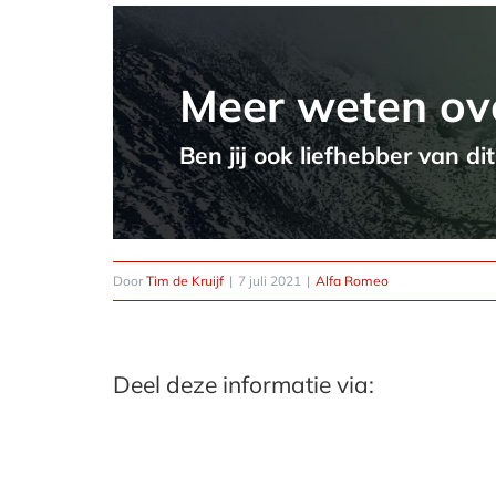
Meer weten ov
Ben jij ook liefhebber van di
Door
Tim de Kruijf
|
7 juli 2021
|
Alfa Romeo
Deel deze informatie via: