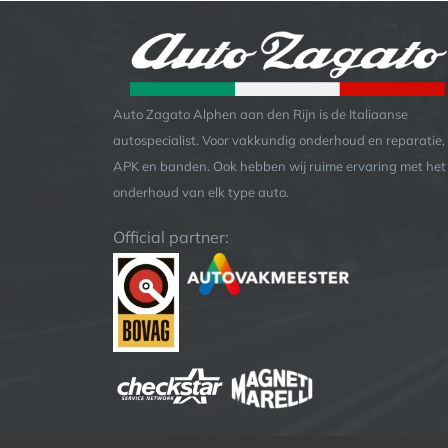
Auto Zagato Alphen aan den Rijn is de Italiaanse
autospecialist. Voor vakkundig onderhoud en reparatie,
APK en banden. Ook hebben wij ruime ervaring met het
onderhoud van elk type auto.
Official partner: