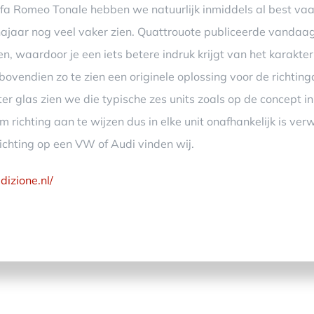
a Romeo Tonale hebben we natuurlijk inmiddels al best va
najaar nog veel vaker zien. Quattrouote publiceerde vandaag
n, waardoor je een iets betere indruk krijgt van het karakt
ovendien zo te zien een originele oplossing voor de richtin
hter glas zien we die typische zes units zoals op de concept in
 richting aan te wijzen dus in elke unit onafhankelijk is ver
ichting op een VW of Audi vinden wij.
izione.nl/