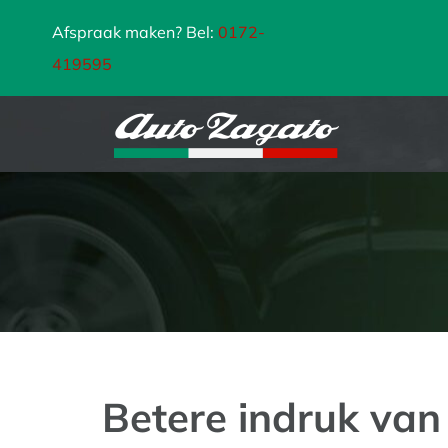
Ga
Afspraak maken? Bel:
0172-
naar
419595
inhoud
Betere indruk van