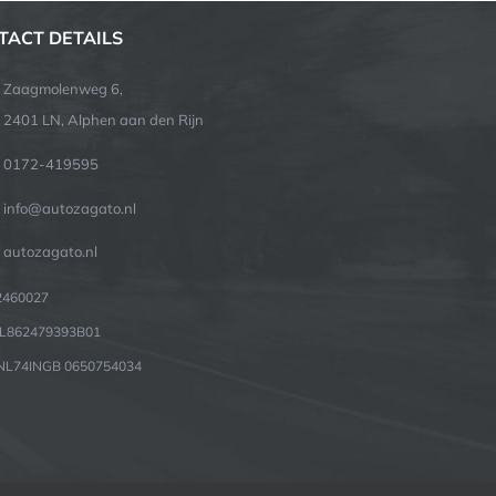
TACT DETAILS
Zaagmolenweg 6,
2401 LN, Alphen aan den Rijn
0172-419595
info@autozagato.nl
autozagato.nl
82460027
NL862479393B01
 NL74INGB 0650754034