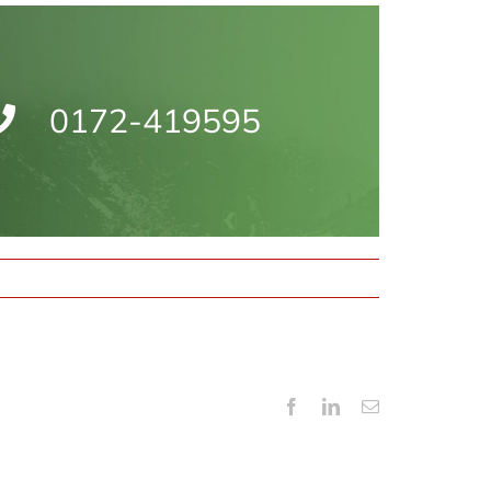
0172-419595
Facebook
LinkedIn
E-
mail