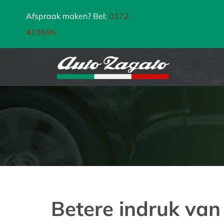
Ga
Afspraak maken? Bel:
0172-
naar
419595
inhoud
Betere indruk van