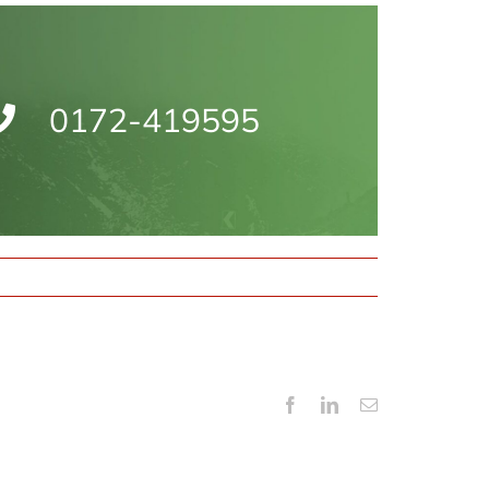
0172-419595
Facebook
LinkedIn
E-
mail