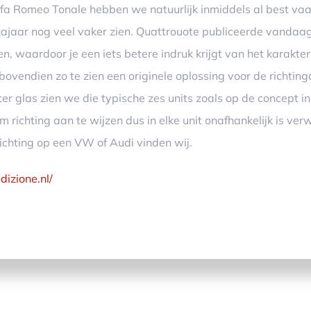
a Romeo Tonale hebben we natuurlijk inmiddels al best va
najaar nog veel vaker zien. Quattrouote publiceerde vandaag
n, waardoor je een iets betere indruk krijgt van het karakt
ovendien zo te zien een originele oplossing voor de richtin
hter glas zien we die typische zes units zoals op de concept in
 richting aan te wijzen dus in elke unit onafhankelijk is ver
ichting op een VW of Audi vinden wij.
izione.nl/