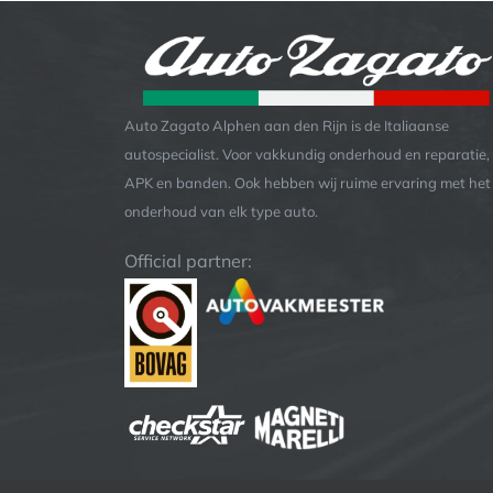
Auto Zagato Alphen aan den Rijn is de Italiaanse
autospecialist. Voor vakkundig onderhoud en reparatie,
APK en banden. Ook hebben wij ruime ervaring met het
onderhoud van elk type auto.
Official partner: