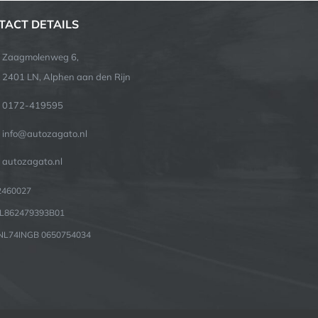
TACT DETAILS
Zaagmolenweg 6,
2401 LN, Alphen aan den Rijn
0172-419595
info@autozagato.nl
autozagato.nl
82460027
NL862479393B01
 NL74INGB 0650754034