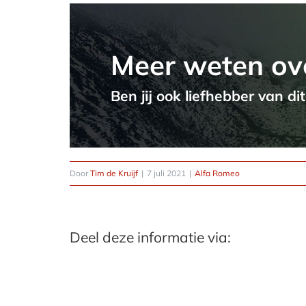
Meer weten ov
Ben jij ook liefhebber van di
Door
Tim de Kruijf
|
7 juli 2021
|
Alfa Romeo
Deel deze informatie via: