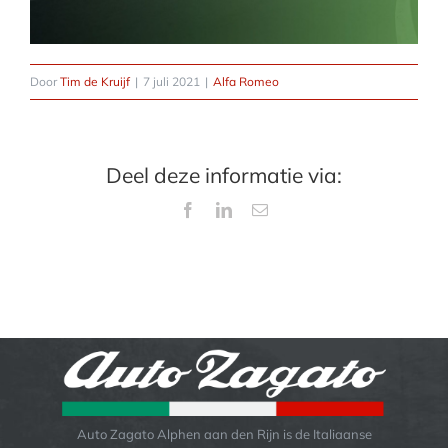
Door
Tim de Kruijf
|
7 juli 2021
|
Alfa Romeo
Deel deze informatie via:
Facebook
LinkedIn
E-
mail
Auto Zagato Alphen aan den Rijn is de Italiaanse