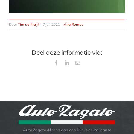
Door
Tim de Kruijf
|
7 juli 2021
|
Alfa Romeo
Deel deze informatie via:
Facebook
LinkedIn
E-
mail
Auto Zagato Alphen aan den Rijn is de Italiaanse