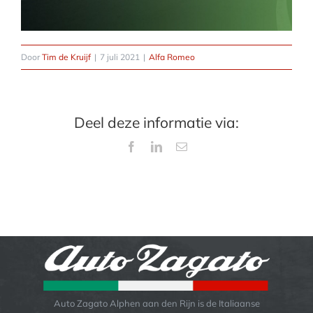
Door
Tim de Kruijf
|
7 juli 2021
|
Alfa Romeo
Deel deze informatie via:
Facebook
LinkedIn
E-
mail
Auto Zagato Alphen aan den Rijn is de Italiaanse