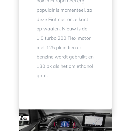
ook in Europa heel erg
populair is momenteel, zal
deze Fiat niet onze kant
op waaien. Nieuw is de
1.0 turbo 200 Flex motor
met 125 pk indien er
benzine wordt gebruikt en
130 pk als het om ethanol
gaat.