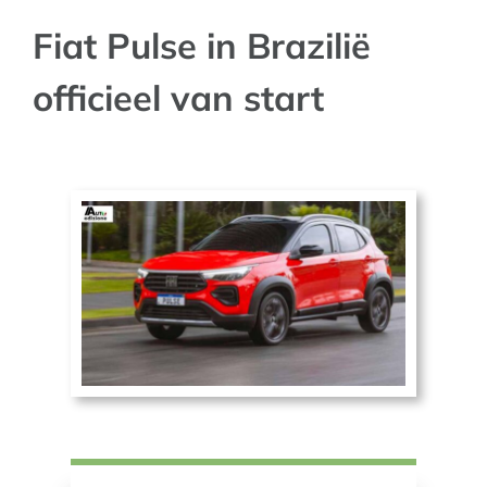
Fiat Pulse in Brazilië
AUTO NIEUWS
officieel van start
AFSPRAAK