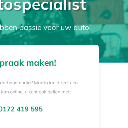
tospecialist
bben passie voor uw auto!
praak maken!
nderhoud nodig? Maak dan direct een
kan online, u kunt ook bellen met:
0172 419 595