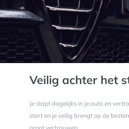
Veilig achter het s
Je stapt dagelijks in je auto en vertr
start en je veilig brengt op de best
groot vertrouwen.