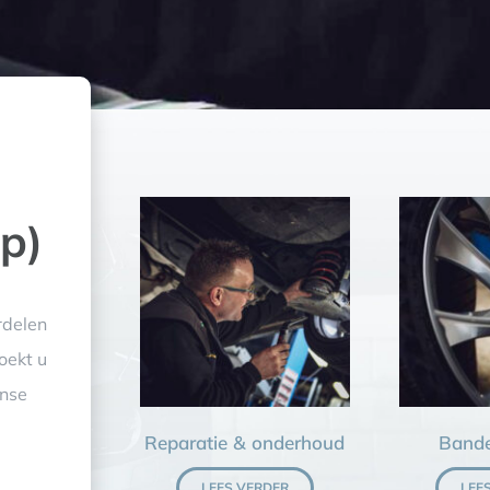
p)
rdelen
oekt u
anse
Reparatie & onderhoud
Bande
LEES VERDER
LEE