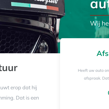
au
Wij he
Afs
tuur
Heeft uw auto o
afspraak. Dat 
ouwt erop dat hij
emming. Dat is een