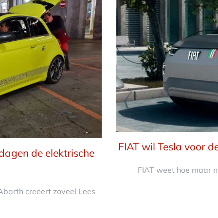
FIAT wil Tesla voor
dagen de elektrische
FIAT weet hoe maar ni
Abarth creëert zoveel Lees