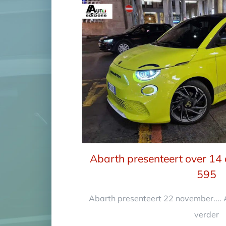
Abarth presenteert over 14 
595
Abarth presenteert 22 november.... 
verder