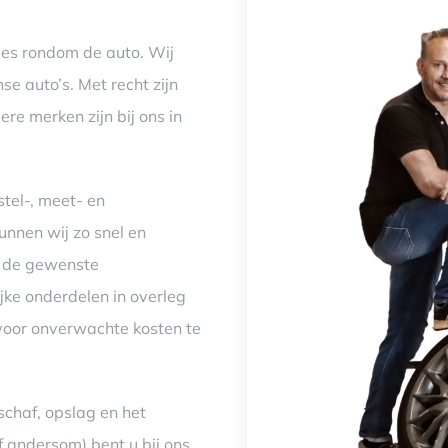
lles rondom de auto. Wij
se auto’s. Met recht zijn
ere merken zijn bij ons in
tel-, meet- en
nnen wij zo snel en
 u de gewenste
ke onderdelen in overleg
 voor onverwachte kosten te
chaf, opslag en het
 andersom) bent u bij ons