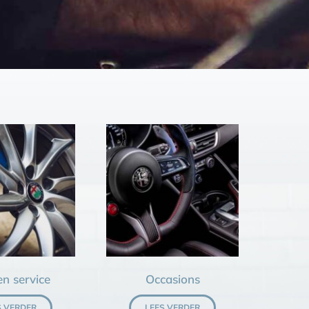
n service
Occasions
S VERDER
LEES VERDER