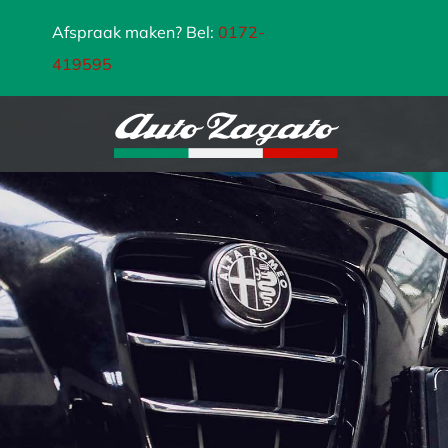
Ga
Afspraak maken? Bel:
0172-
naar
419595
inhoud