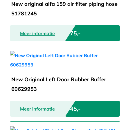
New original alfa 159 air filter piping hose
51781245
€ 75,-
Meer informatie
New Original Left Door Rubber Buffer
60629953
€ 45,-
Meer informatie