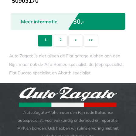
50903170
€ 30,-
Meer informatie
1
2
>
>>
Auto Zagato is niet alleen dé Fiat garage Alphen aan den
Rijn, maar ook de Alfa Romeo specialist, de Jeep specialist,
Fiat Ducato specialist en Abarth specialist.
Auto Zagato Alphen aan den Rijn is de Italiaanse
autospecialist. Voor vakkundig onderhoud en reparatie,
APK en banden. Ook hebben wij ruime ervaring met het