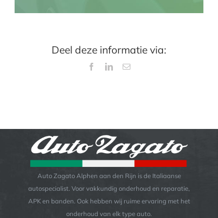
Deel deze informatie via:
Facebook
LinkedIn
E-
mail
Auto Zagato Alphen aan den Rijn is de Italiaanse
autospecialist. Voor vakkundig onderhoud en reparatie,
APK en banden. Ook hebben wij ruime ervaring met het
onderhoud van elk type auto.