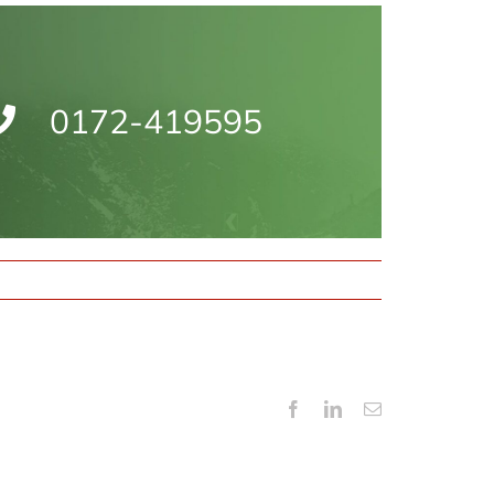
0172-419595
Facebook
LinkedIn
E-
mail