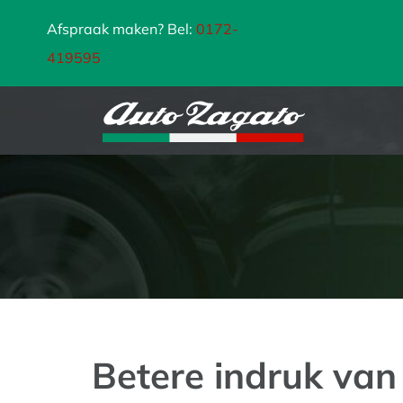
Ga
Afspraak maken? Bel:
0172-
naar
419595
inhoud
Betere indruk van