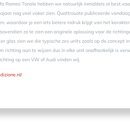
a Romeo Tonale hebben we natuurlijk inmiddels al best va
najaar nog veel vaker zien. Quattrouote publiceerde vandaag
n, waardoor je een iets betere indruk krijgt van het karakt
ovendien zo te zien een originele oplossing voor de richtin
hter glas zien we die typische zes units zoals op de concept in
 richting aan te wijzen dus in elke unit onafhankelijk is ver
ichting op een VW of Audi vinden wij.
izione.nl/