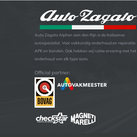
Auto Zagato Alphen aan den Rijn is de Italiaanse
autospecialist. Voor vakkundig onderhoud en reparatie,
APK en banden. Ook hebben wij ruime ervaring met het
onderhoud van elk type auto.
Official partner: