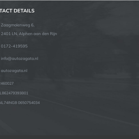
TACT DETAILS
Zaagmolenweg 6,
2401 LN, Alphen aan den Rijn
0172-419595
info@autozagato.nl
autozagato.nl
82460027
NL862479393B01
 NL74INGB 0650754034