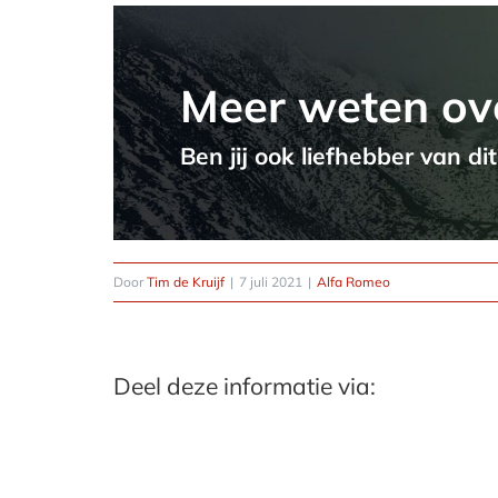
Meer weten ov
Ben jij ook liefhebber van di
Door
Tim de Kruijf
|
7 juli 2021
|
Alfa Romeo
Deel deze informatie via: