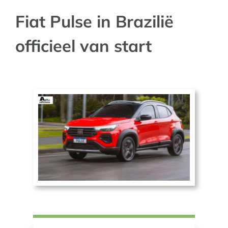
Fiat Pulse in Brazilië
AUTO NIEUWS
officieel van start
AFSPRAAK