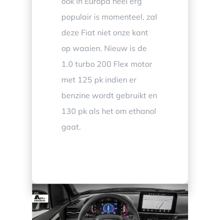
ook in Europa heel erg
populair is momenteel, zal
deze Fiat niet onze kant
op waaien. Nieuw is de
1.0 turbo 200 Flex motor
met 125 pk indien er
benzine wordt gebruikt en
130 pk als het om ethanol
gaat.