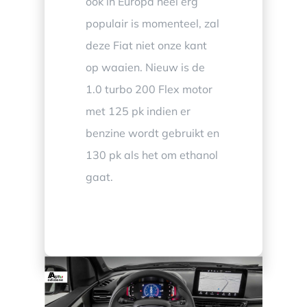
ook in Europa heel erg
populair is momenteel, zal
deze Fiat niet onze kant
op waaien. Nieuw is de
1.0 turbo 200 Flex motor
met 125 pk indien er
benzine wordt gebruikt en
130 pk als het om ethanol
gaat.