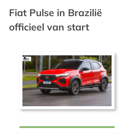
Fiat Pulse in Brazilië
AUTO NIEUWS
officieel van start
AFSPRAAK