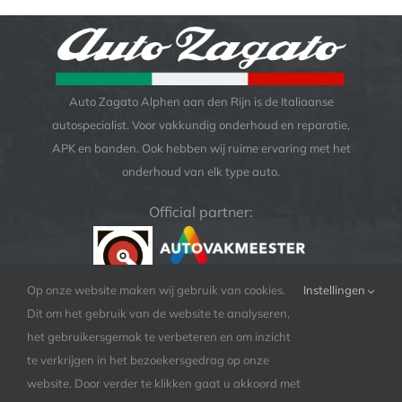
Auto Zagato Alphen aan den Rijn is de Italiaanse
autospecialist. Voor vakkundig onderhoud en reparatie,
APK en banden. Ook hebben wij ruime ervaring met het
onderhoud van elk type auto.
Official partner:
Op onze website maken wij gebruik van cookies.
Instellingen
Dit om het gebruik van de website te analyseren,
het gebruikersgemak te verbeteren en om inzicht
te verkrijgen in het bezoekersgedrag op onze
website. Door verder te klikken gaat u akkoord met