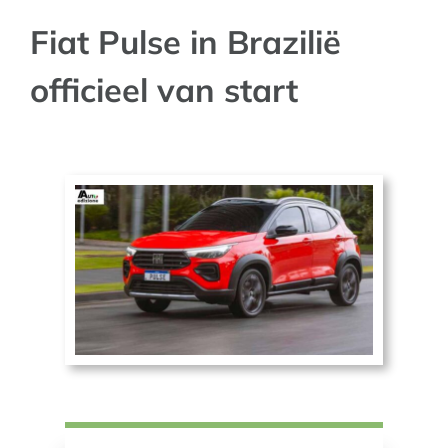
Fiat Pulse in Brazilië
AUTO NIEUWS
officieel van start
AFSPRAAK