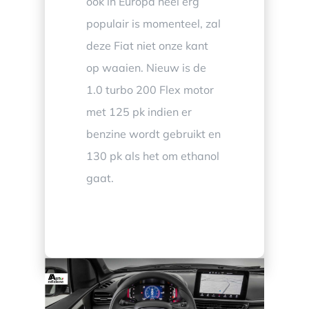
ook in Europa heel erg
populair is momenteel, zal
deze Fiat niet onze kant
op waaien. Nieuw is de
1.0 turbo 200 Flex motor
met 125 pk indien er
benzine wordt gebruikt en
130 pk als het om ethanol
gaat.